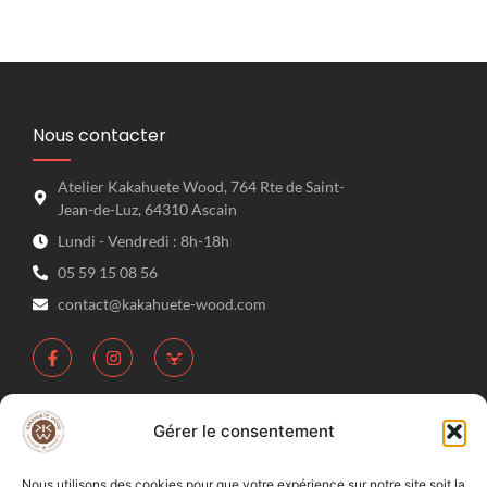
Nous contacter
Atelier Kakahuete Wood, 764 Rte de Saint-
Jean-de-Luz, 64310 Ascain
Lundi - Vendredi : 8h-18h
05 59 15 08 56
contact@kakahuete-wood.com
Gérer le consentement
Liens Rapides
Mon compte
Nous utilisons des cookies pour que votre expérience sur notre site soit la